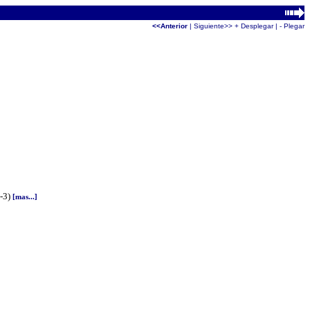
<<Anterior
|
Siguiente>>
+ Desplegar
|
- Plegar
-3)
[mas...]