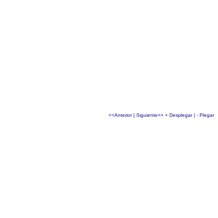
<<Anterior
|
Siguiente>>
+ Desplegar
|
- Plegar