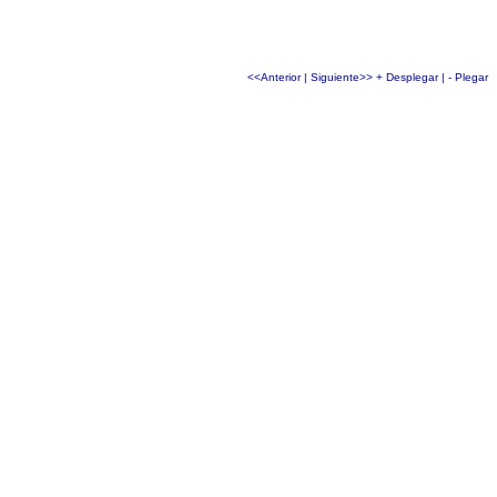
<<Anterior
|
Siguiente>>
+ Desplegar
|
- Plegar