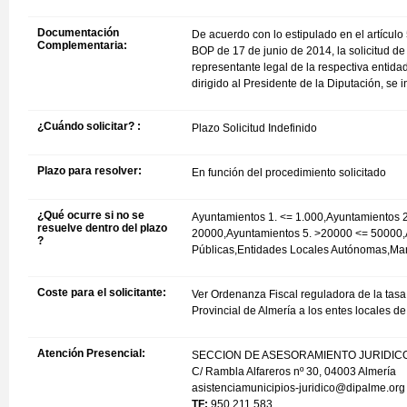
Documentación
De acuerdo con lo estipulado en el artículo
Complementaria:
BOP de 17 de junio de 2014, la solicitud de 
representante legal de la respectiva entidad
dirigido al Presidente de la Diputación, se 
¿Cuándo solicitar? :
Plazo Solicitud Indefinido
Plazo para resolver:
En función del procedimiento solicitado
¿Qué ocurre si no se
Ayuntamientos 1. <= 1.000,Ayuntamientos 
resuelve dentro del plazo
20000,Ayuntamientos 5. >20000 <= 50000,
?
Públicas,Entidades Locales Autónomas,M
Coste para el solicitante:
Ver Ordenanza Fiscal reguladora de la tasa 
Provincial de Almería a los entes locales d
Atención Presencial:
SECCION DE ASESORAMIENTO JURIDIC
C/ Rambla Alfareros nº 30, 04003 Almería
asistenciamunicipios-juridico@dipalme.org
TF:
950 211 583