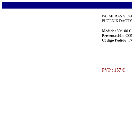
.
PALMERAS Y P
PHOENIX DACTYLI
Medida:
80/100 
Presentación:
CO
Código Pedido:
P
.
PVP : 157 €
.