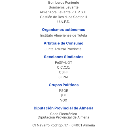
Bomberos Poniente
Bomberos Levante
Almanzora Levante R.T.R.S.U.
Gestión de Residuos Sector-II
U.N.E.D.
Organismos autónomos
Instituto Almeriense de Tutela
Arbitraje de Consumo
Junta Arbitral Provincial
Secciones Sindicales
FeSP-UGT
C.C.O.O.
CSI-F
SEPAL
Grupos Políticos
PSOE
PP
VOX
Diputación Provincial de Almería
Sede Electrónica
Diputación Provincial de Almería
C/ Navarro Rodrigo, 17 - 04001 Almería