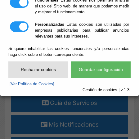
Funcionales
Estas cookies nos permiten analizar
el uso del Sitio web, de manera que podamos medir
¡¡¡ ALERTAS !!! [+]
y mejorar el funcionamiento.
Destacados
Personalizadas
Estas cookies son utilizadas por
empresas publicitarias para publicar anuncios
relevantes para sus intereses.
Verificar Documentos
Si quiere inhabilitar las cookies funcionales y/o personalizadas,
haga click sobre el botón correspondiente.
Terceros - Apoderamientos
Rechazar cookies
Guardar configuración
Perfil del Contratante
[Ver Política de Cookies]
Gestión de cookies | v.1.3
Guía de Servicios
Mis Notificaciones