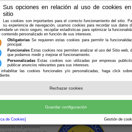
Sus opciones en relación al uso de cookies en
sitio
Las cookies son importantes para el correcto funcionamiento del sitio. Pa
su experiencia de navegación, usamos cookies para recordar sus datos de
rindarle un inicio seguro, recopilar estadísticas para optimizar la funcionalida
e contenido personalizado en función de sus intereses.
Obligatorias
Se requieren estas cookies para permitir la funcionalidad
principal.
Funcionales
Estas cookies nos permiten analizar el uso del Sitio web,
que podamos medir y mejorar el funcionamiento.
Personalizadas
Estas cookies son utilizadas por empresas publicita
LA AGRUPACIÓN
AVISOS
OFICINA VIRTUAL
CONTACTAR
publicar anuncios relevantes para sus intereses.
 inhabilitar las cookies funcionales y/o personalizadas, haga click sobr
iente.
Rechazar cookies
ue presta la Diputación de Almería, a través de Protección
on las unidades de emergencia ya formadas por las
Guardar configuración
grupación de Voluntarios en
tica de Cookies]
Gestión de cooki
o forestal de grandes
búsqueda de personas