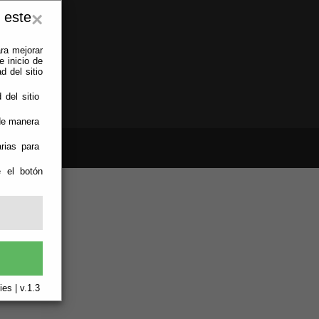
 este
×
ra mejorar
 inicio de
d del sitio
 del sitio
 de manera
rias para
e el botón
es | v.1.3