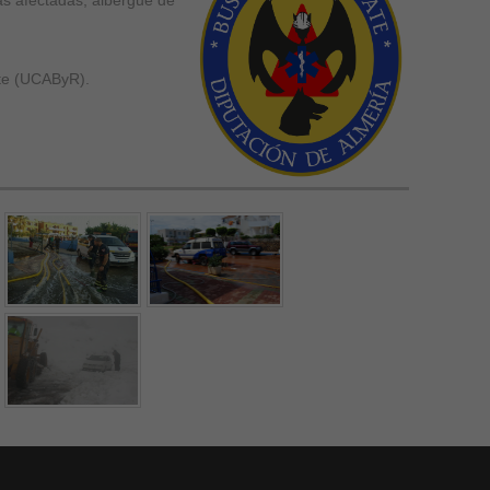
s afectadas, albergue de
te (UCAByR).