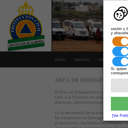
sesión y b
y ofrecerl
INICIO
SERVICIO
EMERGENCIAS
Si quiere
correspond
ÁREA DE EMERGENCIAS
El Área de Emergencias es un servicio q
Civil, a la Provincia en colaboración c
diferentes administraciones públicas.
Es la encargada de la actuación de la A
[Ver Polí
las situaciones de Emergencias (incendi
proporciones, inundaciones, nevadas, 