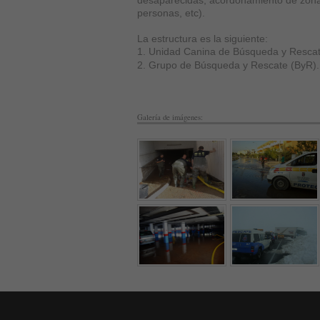
desaparecidas, acordonamiento de zona
personas, etc).
La estructura es la siguiente:
1. Unidad Canina de Búsqueda y Resca
2. Grupo de Búsqueda y Rescate (ByR).
Galería de imágenes: