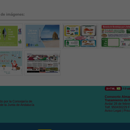
 de imágenes:
Consocrio Alman
Tratamiento de 
do por la Consejaría de
Avda/ 28 de febre
de la Junta de Andalucía
Telf. 950430229 
Aviso Legal
|
Priv