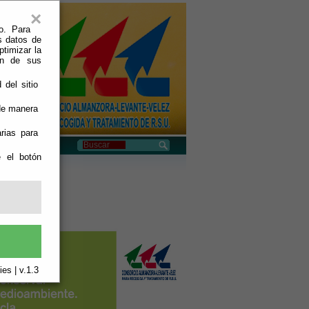
×
o. Para
s datos de
ptimizar la
ión de sus
 del sitio
 de manera
rias para
e el botón
es | v.1.3