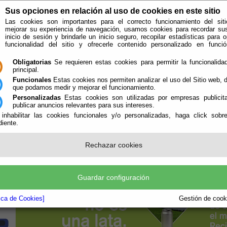
Sus opciones en relación al uso de cookies en este sitio
Las cookies son importantes para el correcto funcionamiento del siti
mejorar su experiencia de navegación, usamos cookies para recordar su
inicio de sesión y brindarle un inicio seguro, recopilar estadísticas para o
funcionalidad del sitio y ofrecerle contenido personalizado en func
Obligatorias
Se requieren estas cookies para permitir la funcionalidad
principal.
Funcionales
Estas cookies nos permiten analizar el uso del Sitio web,
que podamos medir y mejorar el funcionamiento.
Personalizadas
Estas cookies son utilizadas por empresas publicita
publicar anuncios relevantes para sus intereses.
ión
Quién Somos
 inhabilitar las cookies funcionales y/o personalizadas, haga click sobr
iente.
e encuentra aquí:
Inicio
/
/
2016 - Campañas
Rechazar cookies
ÑA - OPORTUNIDADES ECOENBES
Guardar configuración
tica de Cookies]
Gestión de cooki