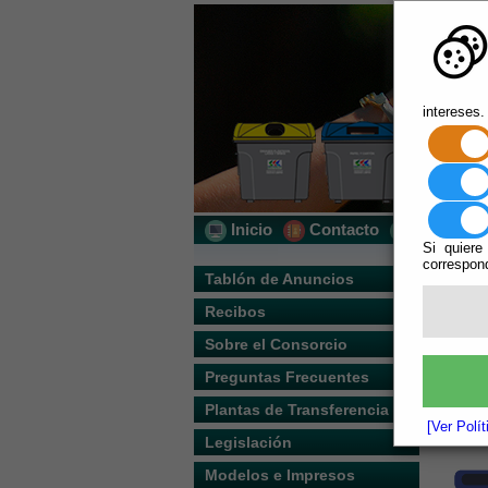
intereses.
Inicio
Contacto
Localizac
Si quiere
correspond
Usted s
Tablón de Anuncios
Recibos
Escuchar
CAMPA
Sobre el Consorcio
Preguntas Frecuentes
Plantas de Transferencia
[Ver Polí
Legislación
Modelos e Impresos