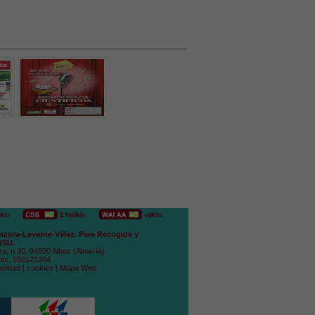
zora-Levante-Vélez. Para Recogida y
RSU.
ro, n.30, 04800 Albox (Almería)
Fax. 950121204
acidad
|
cookies
|
Mapa Web