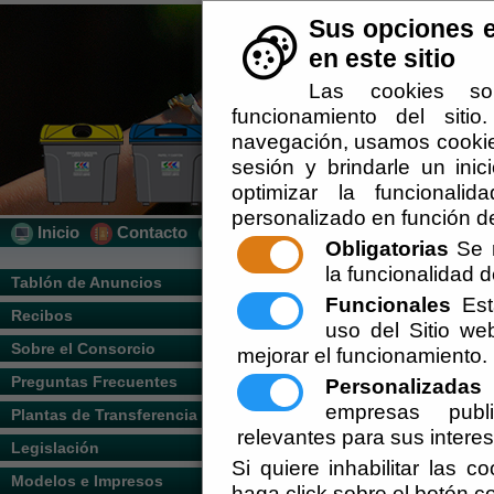
Sus opciones e
en este sitio
Las cookies so
funcionamiento del siti
navegación, usamos cookies
sesión y brindarle un inic
optimizar la funcionalid
personalizado en función de
Inicio
Contacto
Localización
Quién Somos
Obligatorias
Se r
la funcionalidad de
Usted se encuentra aquí:
Inicio
/
/
munici
Tablón de Anuncios
Funcionales
Esta
Recibos
Escuchar
uso del Sitio w
Sobre el Consorcio
mejorar el funcionamiento.
Preguntas Frecuentes
Personalizadas
E
empresas publi
Plantas de Transferencia
relevantes para sus intere
Legislación
Si quiere inhabilitar las c
Modelos e Impresos
haga click sobre el botón c