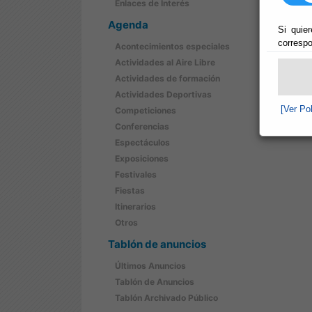
Enlaces de Interés
Agenda
Si quier
correspo
Acontecimientos especiales
Actividades al Aire Libre
Actividades de formación
Actividades Deportivas
[Ver Po
Competiciones
Conferencias
Espectáculos
Exposiciones
Festivales
Fiestas
Itinerarios
Otros
Tablón de anuncios
Últimos Anuncios
Tablón de Anuncios
Tablón Archivado Público