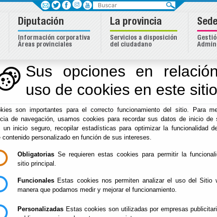
Buscar
Diputación
La provincia
Sede
Información corporativa
Servicios a disposición
Gestió
Áreas provinciales
del ciudadano
Admini
Sus opciones en relación
uso de cookies en este siti
Inicio
-
Diputación
- INFORMACIÓN SOBRE EL DESTINO D
kies son importantes para el correcto funcionamiento del sitio. Para me
INFORMACIÓN SOB
ncia de navegación, usamos cookies para recordar sus datos de inicio de 
e un inicio seguro, recopilar estadísticas para optimizar la funcionalidad de
DEL SUPERÁVIT
e contenido personalizado en función de sus intereses.
Obligatorias
Se requieren estas cookies para permitir la funcional
sitio principal.
Funcionales
Estas cookies nos permiten analizar el uso del Sitio 
Escuchar
manera que podamos medir y mejorar el funcionamiento.
Información sobre destino del super
publica el Plan Ecónomico-Financi
Personalizadas
Estas cookies son utilizadas por empresas publicitar