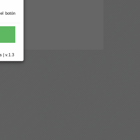
 el botón
 | v.1.3