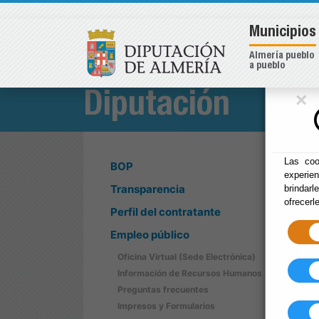
Municipios
Almería pueblo
a pueblo
×
Diputación
Las coo
BOP
experie
Transparencia
brindarl
ofrecerl
Perfil del contratante
Empleo público
Oficina Virtual (Sede Electrónica)
Información de Recursos Humanos
Preguntas frecuentes
Impresos y Formularios