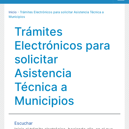
MENÚ RESPONSIVE
Inicio
- Trámites Electrónicos para solicitar Asistencia Técnica a
Municipios
Trámites
Electrónicos para
solicitar
Asistencia
Técnica a
Municipios
Escuchar