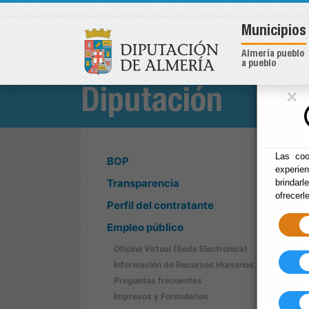
Municipios
Almería pueblo
a pueblo
×
Diputación
Las coo
BOP
experie
Transparencia
brindarl
ofrecerl
Perfil del contratante
Empleo público
Oficina Virtual (Sede Electrónica)
Información de Recursos Humanos
Preguntas frecuentes
Impresos y Formularios