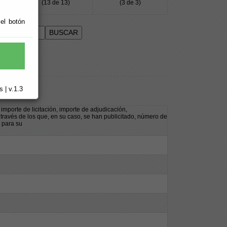
(13 de 13)
(3 de 3)
 el botón
 | v.1.3
importe de licitación, importe de adjudicación,
 través de los que, en su caso, se han publicitado, número de
o para su