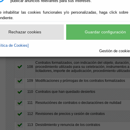
publicar anuncios relevantes para sus intereses.
(66 de 66)
(23 de 23)
(18 de 18)
e inhabilitar las cookies funcionales y/o personalizadas, haga click sobre
ndiente.
BUSCAR:
Rechazar cookies
Guardar configuración
D-CONTRATACIONES DE SERVICIOS
lítica de Cookies]
Gestión de cookies
[
-
]D1-Contratos
Contratos formalizados, con indicación del objeto, duración, 
108
procedimiento utilizado para su celebración, instrumentos a
licitadores, importe de adjudicación, procedimiento utilizad
109
Modificaciones y prórrogas de los contratos formalizados
110
Contratos que han quedado desiertos
111
Resoluciónes de contratos o declaraciónes de nulidad
112
Revisiones de precios y cesión de contratos
113
Desistimiento y renuncia de los contratos