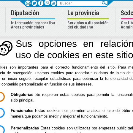
Buscar
Diputación
La provincia
Sede
Información corporativa
Servicios a disposición
Gestió
Áreas provinciales
del ciudadano
Admini
Sus opciones en relación
uso de cookies en este siti
Inicio
-
Diputación
- Transparencia
kies son importantes para el correcto funcionamiento del sitio. Para me
ncia de navegación, usamos cookies para recordar sus datos de inicio de 
e un inicio seguro, recopilar estadísticas para optimizar la funcionalidad de
e contenido personalizado en función de sus intereses.
SOLICITAR ACCESO A 
Obligatorias
Se requieren estas cookies para permitir la funcional
sitio principal.
Funcionales
Estas cookies nos permiten analizar el uso del Sitio 
manera que podamos medir y mejorar el funcionamiento.
A-TRANSPARENCIA
B-COMUNICACIÓN
C-TRANSPARENCI
Personalizadas
Estas cookies son utilizadas por empresas publicitar
INSTITUCIONAL
PÚBLICA
ECONÓMICO FINANCI