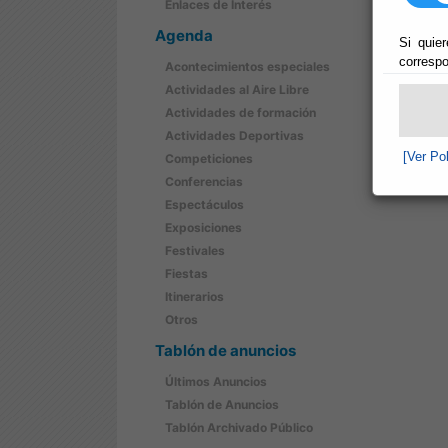
Enlaces de Interés
Agenda
Si quier
correspo
Acontecimientos especiales
Actividades al Aire Libre
Actividades de formación
Actividades Deportivas
[Ver Po
Competiciones
Conferencias
Espectáculos
Exposiciones
Festivales
Fiestas
Itinerarios
Otros
Tablón de anuncios
Últimos Anuncios
Tablón de Anuncios
Tablón Archivado Público