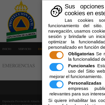
Sus opciones
cookies en este
Las cookies son
funcionamiento del siti
navegación, usamos cookies
sesión y brindarle un inici
optimizar la funcionalid
personalizado en función de
INICIO
SERVICIO
EMERGENCIAS
LA AGRUPACIÓN
AVISOS
Obligatorias
Se r
la funcionalidad del
EMERGENCIAS
Funcionales
Esta
uso del Sitio w
mejorar el funcionamiento.
Personalizadas
E
empresas publi
relevantes para sus interes
Si quiere inhabilitar las c
Diputación Provincial de Almería. Protección Civil (Cif: P-0400000-F)
Edficio Servicios Múltiples Ctra/ Ronda, 216 - 04009 Almería