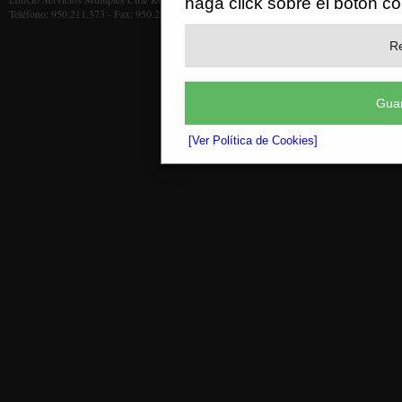
haga click sobre el botón c
Teléfono: 950.211.373 - Fax: 950.211.372
Re
Guar
[Ver Política de Cookies]