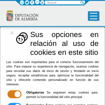
Buscar
×
Red Provincial
Sus opciones en
relación al uso de
de Almería
cookies en este sitio
Las cookies son importantes para el correcto funcionamiento del
Menú RPC
sitio. Para mejorar su experiencia de navegación, usamos cookies
para recordar sus datos de inicio de sesión y brindarle un inicio
Inicio
- Información para Editores de la RPC
seguro, recopilar estadísticas para optimizar la funcionalidad del
sitio y ofrecerle contenido personalizado en función de sus
Enlaces a Información de la RPC
intereses.
Conozca las url´s parametrizables que
Obligatorias
Se requieren estas cookies para
posibilitan extraer información de los sistemas
permitir la funcionalidad del sitio principal.
de la Red Provincial