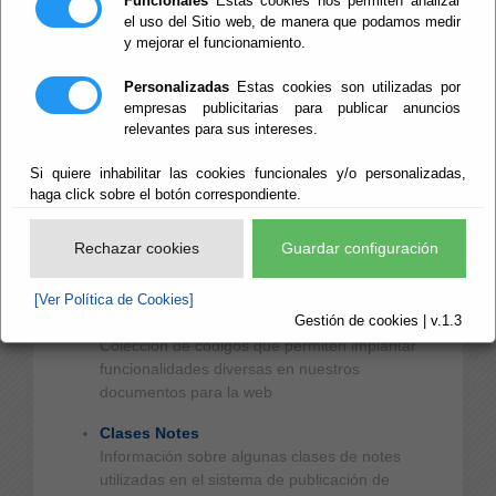
Funcionales
Estas cookies nos permiten analizar
Manuales e Instrucciones
el uso del Sitio web, de manera que podamos medir
Acceso a los manuales e instrucciones
y mejorar el funcionamiento.
publicados en abierto
Personalizadas
Estas cookies son utilizadas por
Manuales e Instrucciones Internas
empresas publicitarias para publicar anuncios
manuales e instrucciones de acceso restringido
relevantes para sus intereses.
a usuarios de la Red Provincial
Si quiere inhabilitar las cookies funcionales y/o personalizadas,
Procedimientos Normalizados RPC
haga click sobre el botón correspondiente.
Índice de Grupos de Procesos y
Procedimientos, así como la relación de los
Rechazar cookies
Guardar configuración
procesos electrónicos disponibles para
Adheridos a la Red Provincial
[Ver Política de Cookies]
Gestión de cookies | v.1.3
Códigos HTLM
Colección de códigos que permiten implantar
funcionalidades diversas en nuestros
documentos para la web
Clases Notes
Información sobre algunas clases de notes
utilizadas en el sistema de publicación de