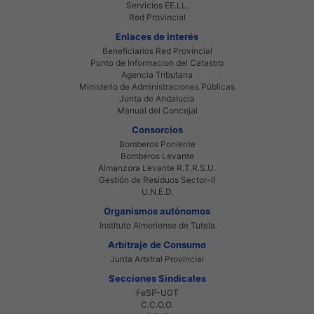
Servicios EE.LL.
Red Provincial
Enlaces de interés
Beneficiarios Red Provincial
Punto de Informacion del Catastro
Agencia Tributaria
Ministerio de Administraciones Públicas
Junta de Andalucia
Manual del Concejal
Consorcios
Bomberos Poniente
Bomberos Levante
Almanzora Levante R.T.R.S.U.
Gestión de Residuos Sector-II
U.N.E.D.
Organismos autónomos
Instituto Almeriense de Tutela
Arbitraje de Consumo
Junta Arbitral Provincial
Secciones Sindicales
FeSP-UGT
C.C.O.O.