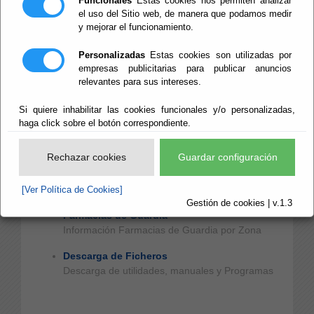
Funcionales
Estas cookies nos permiten analizar
Videos Curso Desarrolladores
el uso del Sitio web, de manera que podamos medir
Puede consultar y descargar las sesionees del
y mejorar el funcionamiento.
curso para desarrolladores 2022
Personalizadas
Estas cookies son utilizadas por
Actividades Red Provincial
empresas publicitarias para publicar anuncios
Histórico de Actividades del Convenio Marco y
relevantes para sus intereses.
de la RPC
Si quiere inhabilitar las cookies funcionales y/o personalizadas,
Documentación SI
haga click sobre el botón correspondiente.
Documentación sobre la Sociedad de la
Información
Rechazar cookies
Guardar configuración
Policías Locales RPC
Policías Locales de la Red Provincial
[Ver Política de Cookies]
Gestión de cookies | v.1.3
Farmacias de Guardia
Información Farmacias de Guardia por Zona
Descarga de Ficheros
Descarga de utilidades, manuales y Programas