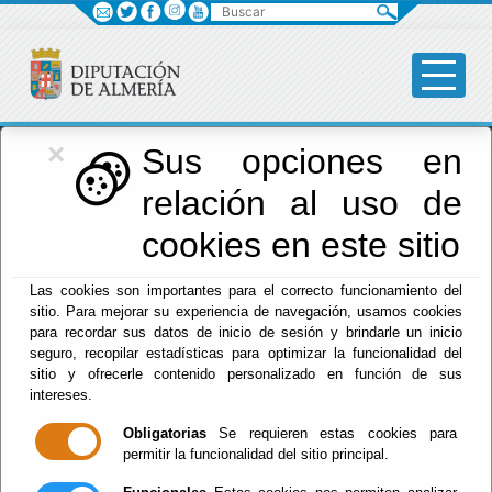
Buscar
×
Red Provincial
Sus opciones en
relación al uso de
de Almería
cookies en este sitio
Las cookies son importantes para el correcto funcionamiento del
Menú RPC
sitio. Para mejorar su experiencia de navegación, usamos cookies
para recordar sus datos de inicio de sesión y brindarle un inicio
Inicio
- Otros enlaces de Interés
seguro, recopilar estadísticas para optimizar la funcionalidad del
sitio y ofrecerle contenido personalizado en función de sus
SOLICITUD DE EMISIÓN DE ACTOS
intereses.
(STRAMING)
Obligatorias
Se requieren estas cookies para
para usuarios del Servicio en la modalidad de
permitir la funcionalidad del sitio principal.
DIFERIDO COMPARTIDO