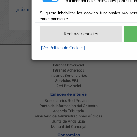
publicar anuncios relevantes para sus i
[más información]
Si quiere inhabilitar las cookies funcionales y/o per
correspondiente.
Rechazar cookies
[Ver Política de Cookies]
Red Provincial
Intranet Provincial
Intranet Adheridos
Intranet Beneficiarios
Servicios EE.LL.
Red Provincial
Enlaces de interés
Beneficiarios Red Provincial
Punto de Informacion del Catastro
Agencia Tributaria
Ministerio de Administraciones Públicas
Junta de Andalucia
Manual del Concejal
Consorcios