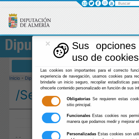
Buscar
×
Diputación
Sus opciones 
uso de cookies 
Menú Diputación
Las cookies son importantes para el correcto funci
experiencia de navegación, usamos cookies para rec
Inicio
-
Diputación
-
brindarle un inicio seguro, recopilar estadísticas par
ofrecerle contenido personalizado en función de sus in
/Servicios/cmsdipro/
Obligatorias
Se requieren estas cookie
sitio principal.
Publicado:
Funcionales
Estas cookies nos permit
manera que podamos medir y mejorar el
Personalizadas
Estas cookies son util
- -