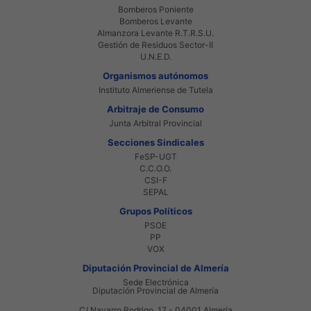
Bomberos Poniente
Bomberos Levante
Almanzora Levante R.T.R.S.U.
Gestión de Residuos Sector-II
U.N.E.D.
Organismos autónomos
Instituto Almeriense de Tutela
Arbitraje de Consumo
Junta Arbitral Provincial
Secciones Sindicales
FeSP-UGT
C.C.O.O.
CSI-F
SEPAL
Grupos Políticos
PSOE
PP
VOX
Diputación Provincial de Almería
Sede Electrónica
Diputación Provincial de Almería
C/ Navarro Rodrigo, 17 - 04001 Almería