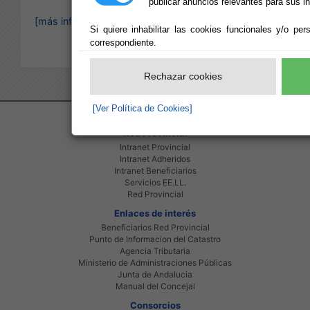
publicar anuncios relevantes para sus i
[más información]
Si quiere inhabilitar las cookies funcionales y/o per
correspondiente.
Rechazar cookies
[Ver Política de Cookies]
Red Provincial
Intranet Provincial
Intranet Adheridos
Intranet Beneficiarios
Servicios EE.LL.
Red Provincial
Enlaces de interés
Beneficiarios Red Provincial
Punto de Informacion del Catastro
Agencia Tributaria
Ministerio de Administraciones Públicas
Junta de Andalucia
Manual del Concejal
Consorcios