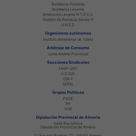
Bomberos Poniente
Bomberos Levante
Almanzora Levante R.T.R.S.U.
Gestión de Residuos Sector-II
U.N.E.D.
Organismos autónomos
Instituto Almeriense de Tutela
Arbitraje de Consumo
Junta Arbitral Provincial
Secciones Sindicales
FeSP-UGT
C.C.O.O.
CSI-F
SEPAL
Grupos Políticos
PSOE
PP
VOX
Diputación Provincial de Almería
Sede Electrónica
Diputación Provincial de Almería
C/ Navarro Rodrigo, 17 - 04001 Almería