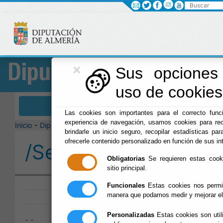
Buscar
×
Diputación
Sus opciones 
uso de cookies 
Menú Diputación
Las cookies son importantes para el correcto funci
experiencia de navegación, usamos cookies para rec
Inicio
-
Diputación
-
brindarle un inicio seguro, recopilar estadísticas par
ofrecerle contenido personalizado en función de sus in
/Servicios/cmsdipro/
Obligatorias
Se requieren estas cookie
sitio principal.
Publicado:
Funcionales
Estas cookies nos permit
manera que podamos medir y mejorar el
Personalizadas
Estas cookies son util
- -