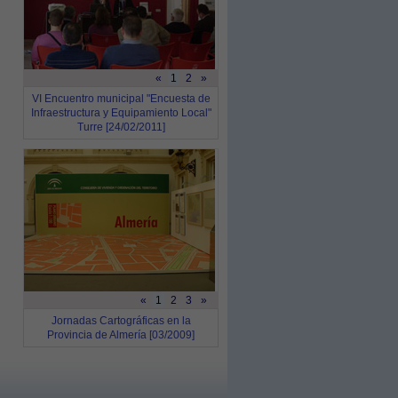
«
1
2
»
VI Encuentro municipal "Encuesta de
Infraestructura y Equipamiento Local"
Turre [24/02/2011]
«
1
2
3
»
Jornadas Cartográficas en la
Provincia de Almería [03/2009]