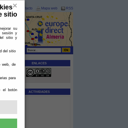
×
kies
Contacto
Mapa web
RSS
 sitio
mejorar su
e sesión y
el sitio y
 del sitio
ENLACES
o web, de
arias para
o
n
e el botón
ACTIVIDADES
o
a
l
l
l