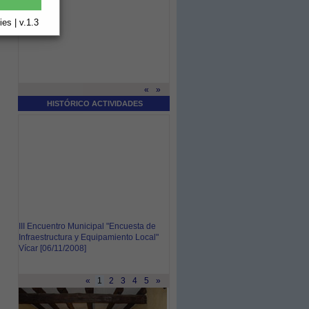
es | v.1.3
«
»
HISTÓRICO ACTIVIDADES
III Encuentro Municipal "Encuesta de
Infraestructura y Equipamiento Local"
Vícar [06/11/2008]
«
1
2
3
4
5
»