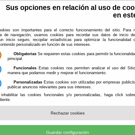
Sus opciones en relación al uso de coo
en este
okies son importantes para el correcto funcionamiento del sitio. Para 
ia de navegación, usamos cookies para recordar sus datos de inicio d
 un inicio seguro, recopilar estadísticas para optimizar la funcionalidad d
contenido personalizado en función de sus intereses.
plotación EIEL
Información
Obligatorias
Se requieren estas cookies para permitir la funcionalidad
principal.
V Encuentro Municipal "Encuesta de
Funcionales
Estas cookies nos permiten analizar el uso del Siti
structura y Equipamiento Local" Macael
manera que podamos medir y mejorar el funcionamiento.
[26/01/2011]
Personalizadas
Estas cookies son utilizadas por empresas publicit
publicar anuncios relevantes para sus intereses.
El día 26 de Enero de 2011 tendrá lugar el IV encuentr
EIEL en Macael, denominado de Almanzora Oeste Filabres, co
 inhabilitar las cookies funcionales y/o personalizadas, haga click sobr
iente.
ia de 26 municipios, con objeto de poner en valor el trabaj
o en la EIEL y ofrecer el mismo a los municipios a través de l
 al efecto denominada DIPALSIT, así como hacer entregar de
Rechazar cookies
ditado por la Sección de EIEL denominado Análisis Provincia
s Locales. Para tal encuentro contaremos con la presencia de
Diputación y del Diputado del Área.
Guardar configuración