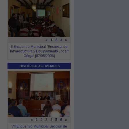
«
1
2
3
»
II Encuentro Municipal "Encuesta de
Infraestructura y Equipamiento Local"
Gérgal [07/05/2008]
HISTÓRICO ACTIVIDADES
«
1
2
3
4
5
6
»
VII Encuentro Municipal Sección de