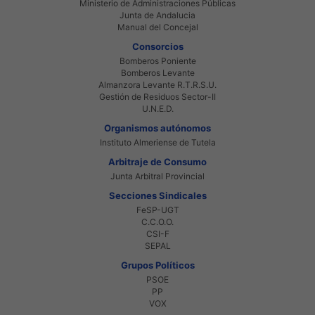
Ministerio de Administraciones Públicas
Junta de Andalucia
Manual del Concejal
Consorcios
Bomberos Poniente
Bomberos Levante
Almanzora Levante R.T.R.S.U.
Gestión de Residuos Sector-II
U.N.E.D.
Organismos autónomos
Instituto Almeriense de Tutela
Arbitraje de Consumo
Junta Arbitral Provincial
Secciones Sindicales
FeSP-UGT
C.C.O.O.
CSI-F
SEPAL
Grupos Políticos
PSOE
PP
VOX