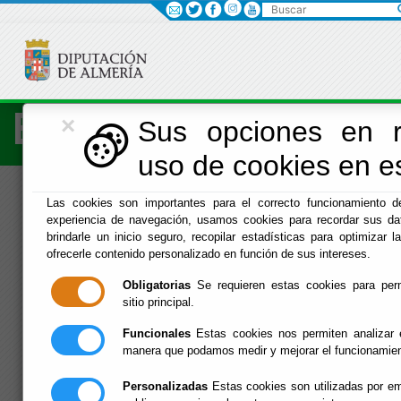
Buscar
×
Economía
Sus opciones en r
uso de cookies en es
Menú Hacienda
Las cookies son importantes para el correcto funcionamiento de
experiencia de navegación, usamos cookies para recordar sus dat
Inicio
-
Hacienda
- Estructura Delegación Economía
brindarle un inicio seguro, recopilar estadísticas para optimizar la
ofrecerle contenido personalizado en función de sus intereses.
Estructura
Obligatorias
Se requieren estas cookies para permi
Delegación
sitio principal.
Funcionales
Estas cookies nos permiten analizar e
Economía
manera que podamos medir y mejorar el funcionamien
Personalizadas
Estas cookies son utilizadas por em