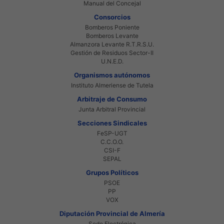
Manual del Concejal
Consorcios
Bomberos Poniente
Bomberos Levante
Almanzora Levante R.T.R.S.U.
Gestión de Residuos Sector-II
U.N.E.D.
Organismos autónomos
Instituto Almeriense de Tutela
Arbitraje de Consumo
Junta Arbitral Provincial
Secciones Sindicales
FeSP-UGT
C.C.O.O.
CSI-F
SEPAL
Grupos Políticos
PSOE
PP
VOX
Diputación Provincial de Almería
Sede Electrónica