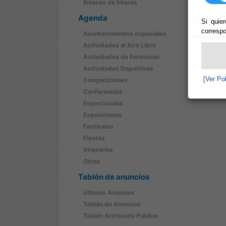
Enlaces de Interés
Agenda
Si quier
correspo
Acontecimientos especiales
Actividades al Aire Libre
Actividades de formación
Actividades Deportivas
[Ver Po
Competiciones
Conferencias
Espectáculos
Exposiciones
Festivales
Fiestas
Itinerarios
Otros
Tablón de anuncios
Últimos Anuncios
Tablón de Anuncios
Tablón Archivado Público