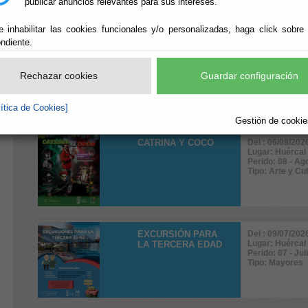
publicar anuncios relevantes para sus intereses.
Tipo: Profesio
e inhabilitar las cookies funcionales y/o personalizadas, haga click sobre
ndiente.
MERCADO DE
Del : 06/08/202
Lugar: Huércal
ARTESANÍA
Perido: 08 - Ag
NOCTURNO
Rechazar cookies
Guardar configuración
Tipo: Arte y Cu
lítica de Cookies]
Gestión de cookies
CATRINA Y COCO
Del : 06/08/202
Lugar: Huércal
Perido: 08 - Ag
Tipo: Arte y Cu
EXCURSIÓN PARA
Del : 09/07/202
Lugar: Huércal
LA TERCERA EDAD
Perido: 07 - Ju
Tipo: Mayores