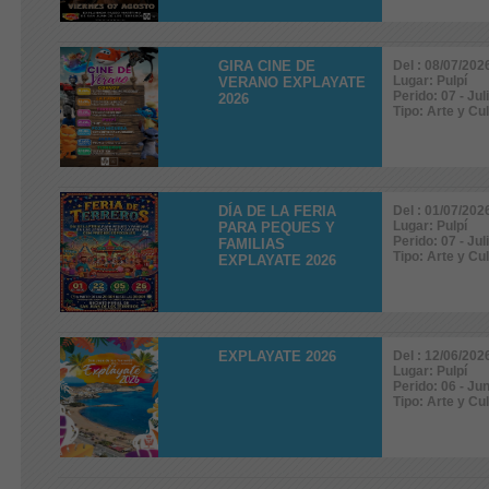
GIRA CINE DE
Del : 08/07/202
Lugar: Pulpí
VERANO EXPLAYATE
Perido: 07 - Jul
2026
Tipo: Arte y Cu
DÍA DE LA FERIA
Del : 01/07/202
Lugar: Pulpí
PARA PEQUES Y
Perido: 07 - Jul
FAMILIAS
Tipo: Arte y Cu
EXPLAYATE 2026
EXPLAYATE 2026
Del : 12/06/202
Lugar: Pulpí
Perido: 06 - Jun
Tipo: Arte y Cu