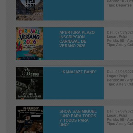
Perido: 10 - Oc
Tipo: Deportes
APERTURA PLAZO
Del : 07/08/202
Lugar: Pulpí
INSCRIPCION
Perido: 08 - Ag
CARNAVAL DE
Tipo: Arte y Cu
VERANO 2026
“KANAJAZZ BAND”
Del : 08/08/202
Lugar: Pulpí
Perido: 08 - Ag
Tipo: Arte y Cu
SHOW SAN MIGUEL
Del : 07/08/202
Lugar: Pulpí
“UNO PARA TODOS
Perido: 08 - Ag
Y TODOS PARA
Tipo: Arte y Cu
UNO”