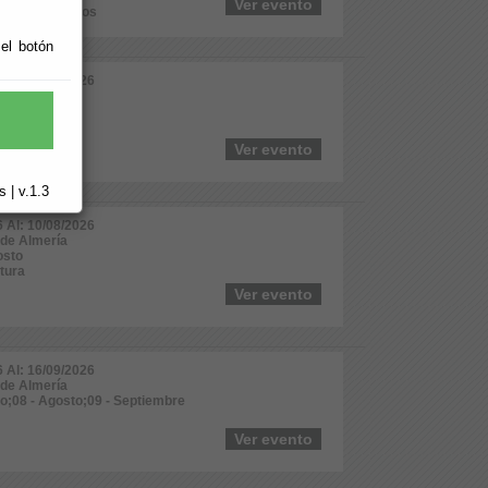
Ver evento
nales y Negocios
 el botón
6 Al: 10/08/2026
 de Almería
osto
ltura
Ver evento
 | v.1.3
6 Al: 10/08/2026
 de Almería
osto
ltura
Ver evento
6 Al: 16/09/2026
 de Almería
lio;08 - Agosto;09 - Septiembre
Ver evento