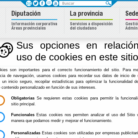
Buscar
Diputación
La provincia
Sede
Información corporativa
Servicios a disposición
Gestió
Áreas provinciales
del ciudadano
Admini
Sus opciones en relación
uso de cookies en este siti
Inicio
-
Diputación
- Actividades Aire Libre
Escuchar
kies son importantes para el correcto funcionamiento del sitio. Para me
ncia de navegación, usamos cookies para recordar sus datos de inicio de 
SENDERO EL
Del : 17/08/202
e un inicio seguro, recopilar estadísticas para optimizar la funcionalidad de
Lugar: Bayárca
CHULLO
e contenido personalizado en función de sus intereses.
Perido: Anual
Tipo: Naturale
Obligatorias
Se requieren estas cookies para permitir la funcional
sitio principal.
Funcionales
Estas cookies nos permiten analizar el uso del Sitio 
CALENDARIO DEL
Del : 01/01/202
manera que podamos medir y mejorar el funcionamiento.
Lugar: Berja
MERCADILLO DE
Perido: 01 - En
BERJA 2026
Personalizadas
Estas cookies son utilizadas por empresas publicitar
Junio;07 - Juli
Noviembre;12 -