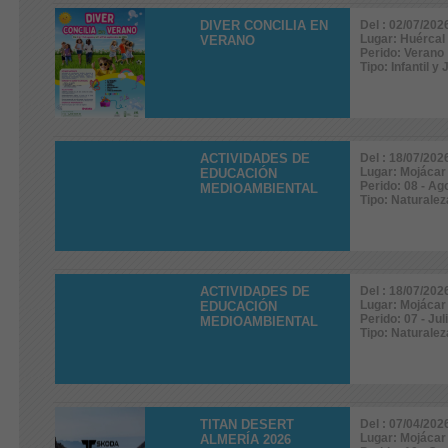
DIVER CONCILIA EN
Del : 02/07/202
Lugar: Huércal
VERANO
Perido: Verano
Tipo: Infantil y 
ACTIVIDADES DE
Del : 18/07/202
Lugar: Mojácar
EDUCACIÓN
Perido: 08 - Ag
MEDIOAMBIENTAL
Tipo: Naturale
ACTIVIDADES DE
Del : 18/07/202
Lugar: Mojácar
EDUCACIÓN
Perido: 07 - Jul
MEDIOAMBIENTAL
Tipo: Naturale
TITAN DESERT
Del : 07/04/202
Lugar: Mojácar
ALMERÍA 2026