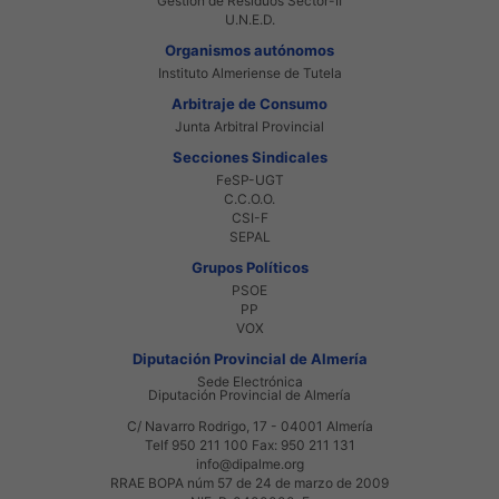
Gestión de Residuos Sector-II
U.N.E.D.
Organismos autónomos
Instituto Almeriense de Tutela
Arbitraje de Consumo
Junta Arbitral Provincial
Secciones Sindicales
FeSP-UGT
C.C.O.O.
CSI-F
SEPAL
Grupos Políticos
PSOE
PP
VOX
Diputación Provincial de Almería
Sede Electrónica
Diputación Provincial de Almería
C/ Navarro Rodrigo, 17 - 04001 Almería
Telf 950 211 100 Fax: 950 211 131
info@dipalme.org
RRAE BOPA núm 57 de 24 de marzo de 2009