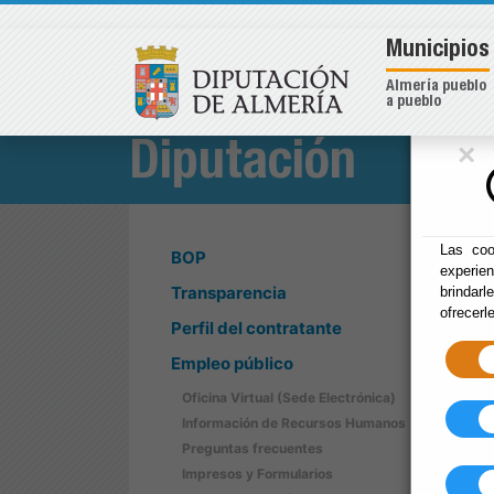
Municipios
Almería pueblo
a pueblo
×
Diputación
Las coo
BOP
experie
Transparencia
brindarl
ofrecerl
Perfil del contratante
Empleo público
Oficina Virtual (Sede Electrónica)
Información de Recursos Humanos
Preguntas frecuentes
Impresos y Formularios