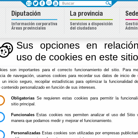
Buscar
Diputación
La provincia
Sede
Información corporativa
Servicios a disposición
Gestió
Áreas provinciales
del ciudadano
Admini
Sus opciones en relación
uso de cookies en este siti
Inicio
-
Diputación
- CANAL DE INFORMACIÓN DE INFRAC
kies son importantes para el correcto funcionamiento del sitio. Para me
CANAL DE INFORM
ncia de navegación, usamos cookies para recordar sus datos de inicio de 
e un inicio seguro, recopilar estadísticas para optimizar la funcionalidad de
INFRACCIONES
e contenido personalizado en función de sus intereses.
Obligatorias
Se requieren estas cookies para permitir la funcional
sitio principal.
Funcionales
Estas cookies nos permiten analizar el uso del Sitio 
Escuchar
manera que podamos medir y mejorar el funcionamiento.
Este
Canal
nace de la obligación legal, establecida por 
Personalizadas
Estas cookies son utilizadas por empresas publicitar
- posibilitar que la ciudadanía pueda poner en conocimi