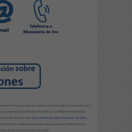
 haber facilitado sus datos personales, estos serán objeto de tratamiento en la
con la finalidad de GESTIONAR LOS DATOS DE LAS PERSONAS FÍSICAS QUE
Más información sobre Protección de Datos
ción de OBLIGACIÓN LEGAL.
a de información o dependencia donde realice su gestión. Puede ejercitar los
litadas, previa acreditación de su identidad.