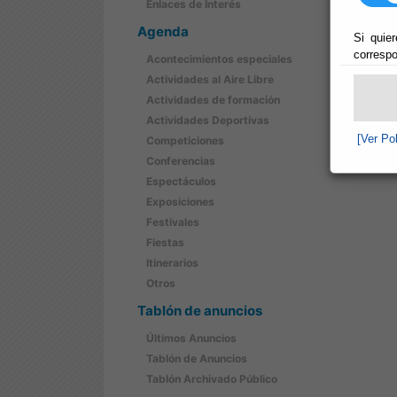
Enlaces de Interés
Agenda
Si quier
correspo
Acontecimientos especiales
Actividades al Aire Libre
Actividades de formación
Actividades Deportivas
[Ver Po
Competiciones
Conferencias
Espectáculos
Exposiciones
Festivales
Fiestas
Itinerarios
Otros
Tablón de anuncios
Últimos Anuncios
Tablón de Anuncios
Tablón Archivado Público