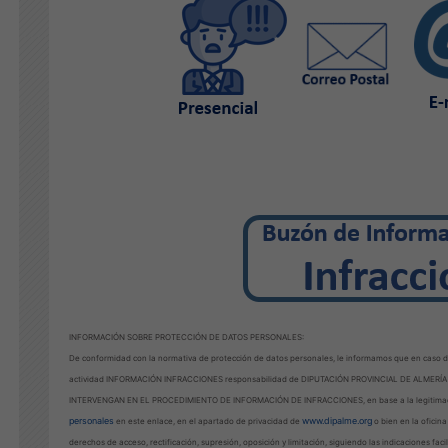
INFORMACIÓN SOBRE PROTECCIÓN DE DATOS PERSONALES:
De conformidad con la normativa de protección de datos personales, le informamos que en caso de
actividad INFORMACIÓN INFRACCIONES responsabilidad de DIPUTACIÓN PROVINCIAL DE ALMERÍA 
INTERVENGAN EN EL PROCEDIMIENTO DE INFORMACIÓN DE INFRACCIONES, en base a la legitima
personales
www.dipalme.org
en este enlace, en el apartado de privacidad de
o bien en la oficin
derechos de acceso, rectificación, supresión, oposición y limitación, siguiendo las indicaciones faci