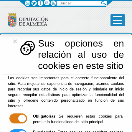
Buscar
×
Diputación
Sus opciones en
relación al uso de
Menú Diputación
cookies en este sitio
Inicio
-
Diputación
- Fomento, Infraestructuras,
Las cookies son importantes para el correcto funcionamiento del
Vertebración del Territorio y Agua
sitio. Para mejorar su experiencia de navegación, usamos cookies
para recordar sus datos de inicio de sesión y brindarle un inicio
Fomento,
seguro, recopilar estadísticas para optimizar la funcionalidad del
sitio y ofrecerle contenido personalizado en función de sus
Infraestructuras,
intereses.
Obligatorias
Se requieren estas cookies para
Vertebración del
permitir la funcionalidad del sitio principal.