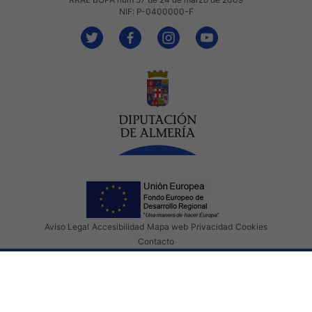
NIF: P-0400000-F
Aviso Legal
Accesibilidad
Mapa web
Privacidad
Cookies
Contacto