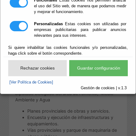
Funcionales
Estas cookies nos permiten analizar
Territorio y Agua
el uso del Sitio web, de manera que podamos medir
y mejorar el funcionamiento.
Personalizadas
Estas cookies son utilizadas por
empresas publicitarias para publicar anuncios
Escuchar
relevantes para sus intereses.
Área de Fomento,
Infraestructuras, Vertebración de
Si quiere inhabilitar las cookies funcionales y/o personalizadas,
Territorio y Agua
haga click sobre el botón correspondiente.
Rechazar cookies
Guardar configuración
Las competencias de esta Área, distribuidas
conforme a su estructura, son:
[Ver Política de Cookies]
a) Competencias directamente correspondiente al
Gestión de cookies | v.1.3
Diputado Delegado del área de Fomento, Medio
Ambiente y Agua
Planes provinciales de obras y servicios.
Encuesta y ejecución de infraestructuras y
equipamientos.
Vías provinciales y parque de maquinaria de