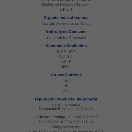
Gestión de Residuos Sector-II
U.N.E.D.
Organismos autónomos
Instituto Almeriense de Tutela
Arbitraje de Consumo
Junta Arbitral Provincial
Secciones Sindicales
FeSP-UGT
C.C.O.O.
CSI-F
SEPAL
Grupos Políticos
PSOE
PP
VOX
Diputación Provincial de Almería
Sede Electrónica
Diputación Provincial de Almería
C/ Navarro Rodrigo, 17 - 04001 Almería
Telf 950 211 100 Fax: 950 211 131
info@dipalme.org
RRAE BOPA núm 57 de 24 de marzo de 2009