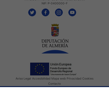
NIF: P-0400000-F
Aviso Legal
Accesibilidad
Mapa web
Privacidad
Cookies
Contacto