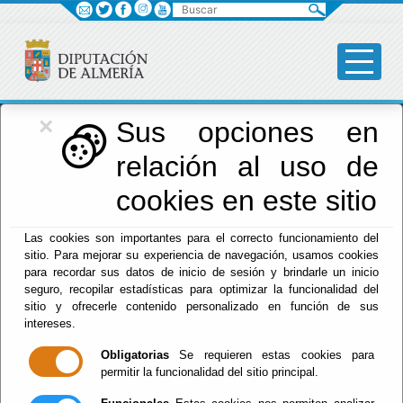
Buscar
×
Diputación
Sus opciones en
relación al uso de
Menú Diputación
cookies en este sitio
Inicio
-
Diputación
- Saludo del presidente
Las cookies son importantes para el correcto funcionamiento del
sitio. Para mejorar su experiencia de navegación, usamos cookies
Saludo del
para recordar sus datos de inicio de sesión y brindarle un inicio
seguro, recopilar estadísticas para optimizar la funcionalidad del
presidente
sitio y ofrecerle contenido personalizado en función de sus
intereses.
Obligatorias
Se requieren estas cookies para
permitir la funcionalidad del sitio principal.
Escuchar