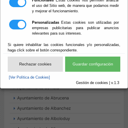
Funcionales
Estas cookies nos permiten analizar
el uso del Sitio web, de manera que podamos medir
y mejorar el funcionamiento.
Inicio
- Tablón de anuncios de actualidad
Tablón de
Personalizadas
Estas cookies son utilizadas por
empresas publicitarias para publicar anuncios
relevantes para sus intereses.
anuncios de
Si quiere inhabilitar las cookies funcionales y/o personalizadas,
actualidad
haga click sobre el botón correspondiente.
Rechazar cookies
Guardar configuración
Suscripciones
[Ver Política de Cookies]
Gestión de cookies | v.1.3
Ayuntamiento de Abla
Ayuntamiento de Abrucena
Ayuntamiento de Albanchez
Ayuntamiento de Alboloduy