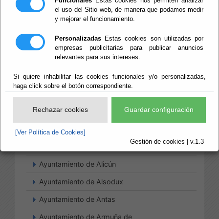
Funcionales
Estas cookies nos permiten analizar
el uso del Sitio web, de manera que podamos medir
y mejorar el funcionamiento.
Ayuntamiento de Abla
Personalizadas
Estas cookies son utilizadas por
empresas publicitarias para publicar anuncios
Ayuntamiento de Albanchez
relevantes para sus intereses.
Ayuntamiento de Alcolea
Si quiere inhabilitar las cookies funcionales y/o personalizadas,
Ayuntamiento de Alcóntar
haga click sobre el botón correspondiente.
Ayuntamiento de Alcudia de
Rechazar cookies
Guardar configuración
Monteagud
Ayuntamiento de Alhabia
[Ver Política de Cookies]
Gestión de cookies | v.1.3
Ayuntamiento de Alhama de Almería
Ayuntamiento de Alicún
Ayuntamiento de Alsodux
Ayuntamiento de Antas
Ayuntamiento de Armuña de