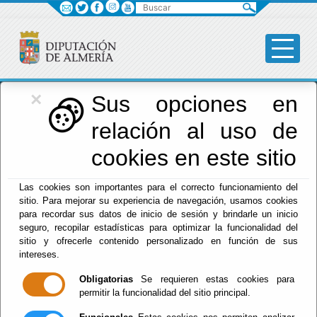
Buscar
×
Diputación
Sus opciones en
relación al uso de
Menú Diputación
cookies en este sitio
Inicio
-
Diputación
- Tablón de Anuncios - Economía y
Las cookies son importantes para el correcto funcionamiento del
Hacienda - Presupuesto - Alegaciones
sitio. Para mejorar su experiencia de navegación, usamos cookies
para recordar sus datos de inicio de sesión y brindarle un inicio
seguro, recopilar estadísticas para optimizar la funcionalidad del
2015
sitio y ofrecerle contenido personalizado en función de sus
intereses.
Obligatorias
Se requieren estas cookies para
permitir la funcionalidad del sitio principal.