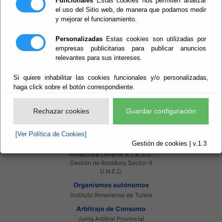
Funcionales
Estas cookies nos permiten analizar
Red Provincial
el uso del Sitio web, de manera que podamos medir
Intranet Provincial
y mejorar el funcionamiento.
Intranet Adheridos
Intranet Beneficiarios
Personalizadas
Estas cookies son utilizadas por
Servicios EE.LL.
Red Provincial
empresas publicitarias para publicar anuncios
relevantes para sus intereses.
Enlaces de interés
Beneficiarios Red Provincial
Si quiere inhabilitar las cookies funcionales y/o personalizadas,
Punto de Informacion del Catastro
haga click sobre el botón correspondiente.
Agencia Tributaria
Ministerio de Administraciones Públicas
Junta de Andalucia
Rechazar cookies
Guardar configuración
Manual del Concejal
Consorcios
[Ver Política de Cookies]
Bomberos Poniente
Gestión de cookies | v.1.3
Bomberos Levante
Almanzora Levante R.T.R.S.U.
Gestión de Residuos Sector-II
U.N.E.D.
Organismos autónomos
Instituto Almeriense de Tutela
Arbitraje de Consumo
Junta Arbitral Provincial