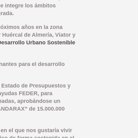
e integre los ámbitos
grada.
próximos años en la zona
 Huércal de Almería, Viator y
Desarrollo Urbano Sostenible
nantes para el desarrollo
de Estado de Presupuestos y
s ayudas FEDER, para
ionadas, aprobándose un
 ANDARAX” de 15.000.000
 en el que nos gustaría vivir
ico de forma sostenida en el