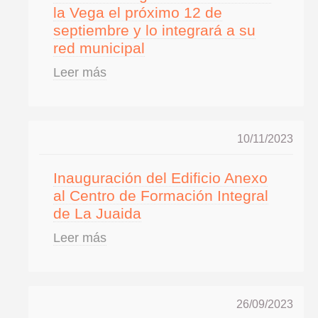
COMUNICACIÓN
la Vega el próximo 12 de
OBJETIVO TEMATICO 2
NORMATIVA
septiembre y lo integrará a su
INDICADORES PRODUCTIVIDAD
LINEA 1: MODERNIZAR LA ADMINISTRACION ELECTRONICA Y 
INDICADORES DE COMUNICACION
OBJETIVO TEMATICO 4
DOCUMENTACIÓN
red municipal
COMPROMISO ANTIFRAUDE
INDICADORES RESULTADO
Leer más
NOTICIAS
OBJETIVO TEMATICO 6
CONVOCATORIAS
DECLARACIÓN INSTITUCIONAL ANTIFRAUDE
BUENAS PRÁCTICAS
OBJETIVO TEMATICO 9
CÓDIGO DE CONDUCTA
CONTACTO
OBJETIVO TEMATICO 99
10/11/2023
COMISIÓN AUTOEVALUACIÓN DEL RIESGO
LINEA 7: GESTION EDUSI
Aviso Legal
Accesibilidad
Mapa web
Privacidad
Cookies
Contacto
CANAL DE DENUNCIAS
Inauguración del Edificio Anexo
LINEA 8: COMUNICACION EDUSI
al Centro de Formación Integral
de La Juaida
Leer más
26/09/2023