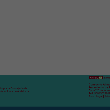
Consocrio Alman
Tratamiento de 
do por la Consejaría de
Avda/ 28 de febre
de la Junta de Andalucía
Telf. 950430229 
Aviso Legal
|
Priv