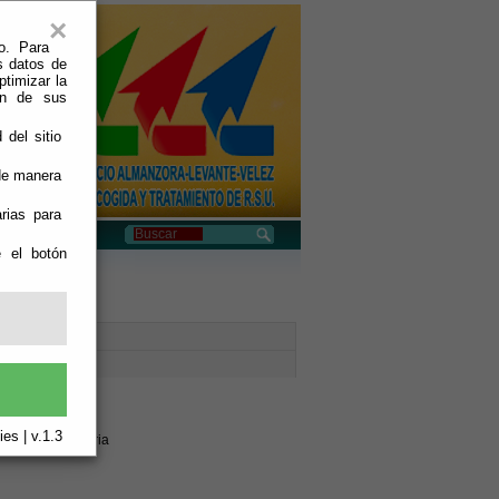
×
o. Para
s datos de
ptimizar la
ión de sus
 del sitio
 de manera
rias para
e el botón
es | v.1.3
4800-Albox Almeria