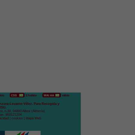
zora-Levante-Vélez. Para Recogida y
RSU.
ro, n.30, 04800 Albox (Almería)
Fax. 950121204
acidad
|
cookies
|
Mapa Web