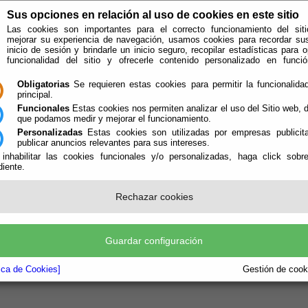
Sus opciones en relación al uso de cookies en este sitio
Las cookies son importantes para el correcto funcionamiento del siti
mejorar su experiencia de navegación, usamos cookies para recordar su
inicio de sesión y brindarle un inicio seguro, recopilar estadísticas para o
funcionalidad del sitio y ofrecerle contenido personalizado en func
Obligatorias
Se requieren estas cookies para permitir la funcionalidad
principal.
Funcionales
Estas cookies nos permiten analizar el uso del Sitio web,
que podamos medir y mejorar el funcionamiento.
Personalizadas
Estas cookies son utilizadas por empresas publicita
publicar anuncios relevantes para sus intereses.
ión
Quién Somos
 inhabilitar las cookies funcionales y/o personalizadas, haga click sobr
iente.
e encuentra aquí:
Inicio
/
/
localizar
Rechazar cookies
IZACION OFICINAS
 DE CONTACTO
 al Público: de 9:00h a 14:00
Guardar configuración
o: 950 430 229
0 121 204
tica de Cookies]
Gestión de cooki
n: Paraje Terdiguera s/n Pol Industrial Planta de Reciclaje de residuos de Albox 0