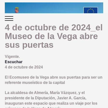
4 de octubre de 2024_el
Museo de la Vega abre
INICIO
sus puertas
PERIODO 2014-2020
Vigente.
Escuchar
PROGRAMACIÓN
4 de octubre de 2024
El Ecomuseo de la Vega abre sus puertas para ser un
GESTIÓN Y SEGUIMIENTO
referente museístico de la capital
La alcaldesa de Almería, María Vázquez, y el
PRESENTACION
EVALUACIÓN
presidente de la Diputación, Javier A. García,
PLAN IMPLEMENTACIÓN
inauguran este espacio que realiza un viaje por los
OBJETIVOS